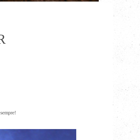
R
e sempre!